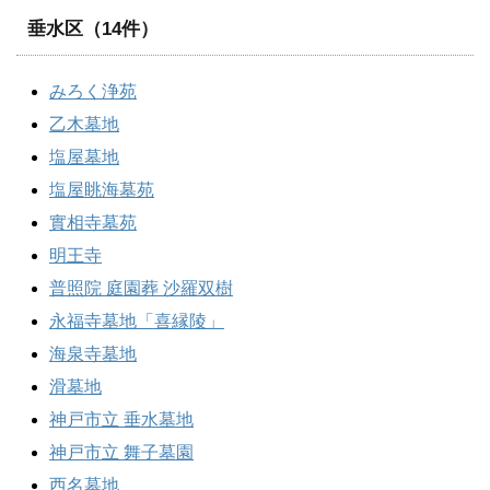
垂水区（14件）
みろく浄苑
乙木墓地
塩屋墓地
塩屋眺海墓苑
實相寺墓苑
明王寺
普照院 庭園葬 沙羅双樹
永福寺墓地「喜縁陵」
海泉寺墓地
滑墓地
神戸市立 垂水墓地
神戸市立 舞子墓園
西名墓地