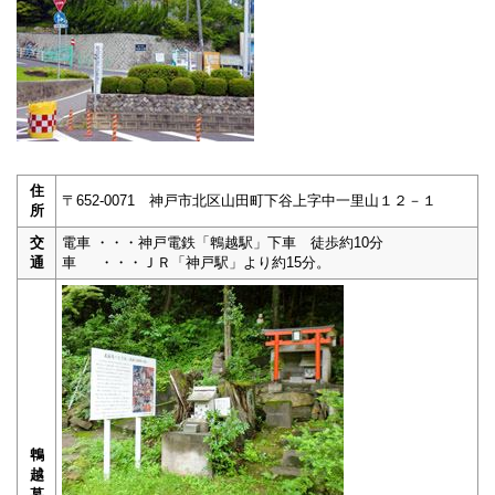
住
〒652-0071 神戸市北区山田町下谷上字中一里山１２－１
所
交
電車 ・・・神戸電鉄「鵯越駅」下車 徒歩約10分
通
車 ・・・ＪＲ「神戸駅」より約15分。
鵯
越
墓