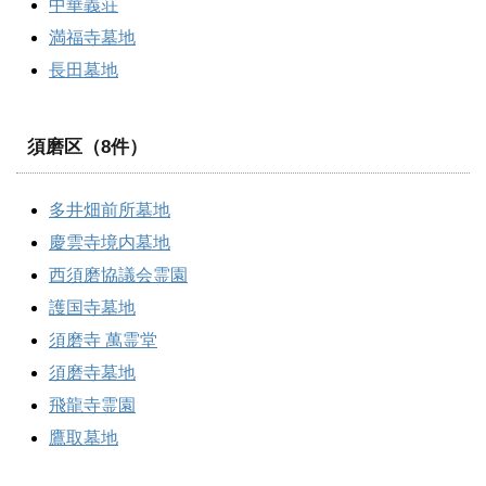
中華義荘
満福寺墓地
長田墓地
須磨区（8件）
多井畑前所墓地
慶雲寺境内墓地
西須磨協議会霊園
護国寺墓地
須磨寺 萬霊堂
須磨寺墓地
飛龍寺霊園
鷹取墓地