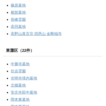
篠原墓地
都賀墓地
長峰霊園
高羽墓地
高野山真言宗 四恩山 金剛福寺
東灘区（22件）
中勝寺墓地
住吉霊園
光明寺境内墓地
北畑墓地
安念寺田中墓地
岡本東墓地