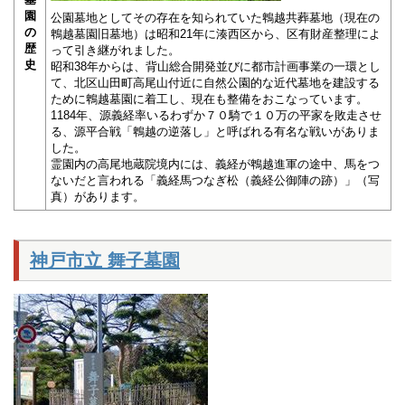
園
公園墓地としてその存在を知られていた鵯越共葬墓地（現在の
の
鵯越墓園旧墓地）は昭和21年に湊西区から、区有財産整理によ
歴
って引き継がれました。
史
昭和38年からは、背山総合開発並びに都市計画事業の一環とし
て、北区山田町高尾山付近に自然公園的な近代墓地を建設する
ために鵯越墓園に着工し、現在も整備をおこなっています。
1184年、源義経率いるわずか７０騎で１０万の平家を敗走させ
る、源平合戦「鵯越の逆落し」と呼ばれる有名な戦いがありま
した。
霊園内の高尾地蔵院境内には、義経が鵯越進軍の途中、馬をつ
ないだと言われる「義経馬つなぎ松（義経公御陣の跡）」（写
真）があります。
神戸市立 舞子墓園