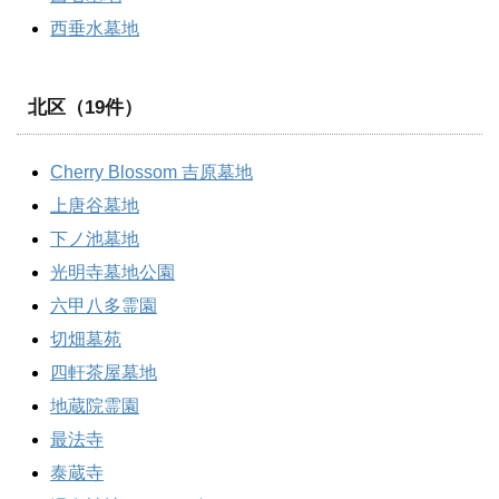
西垂水墓地
北区（19件）
Cherry Blossom 吉原墓地
上唐谷墓地
下ノ池墓地
光明寺墓地公園
六甲八多霊園
切畑墓苑
四軒茶屋墓地
地蔵院霊園
最法寺
泰蔵寺