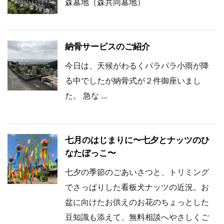
森墓地（森共同墓地）
納骨サービスのご紹介
今日は、天候がわるくパラパラ小雨が降
る中でしたが納骨式が２件御座いまし
た。 急な ...
七月のはじまりに〜七夕とナッツのひ
なたぼっこ〜
七夕の季節のごあいさつと、トリミング
でさっぱりした看板犬ナッツの近況。お
盆に向けたお供えのお花のちょっとした
豆知識も添えて、無料相談へやさしくご