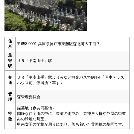
住
〒658-0001 兵庫県神戸市東灘区森北町５丁目７
所
最
寄
ＪＲ「甲南山手」駅
駅
交
ＪＲ「甲南山手」駅よりみなと観光バスで約4分「岡本テラス
通
ハウス前」停留所下車すぐ
管
森管理委員会
理
森墓地（森共同墓地）
特
閑静な住宅街の中に、東灘の街並み、東神戸大橋や芦屋の街並
徴
みの綺麗な眺望。
甲南女子の学校が周りにあり、落ち着いた雰囲気の墓園です。