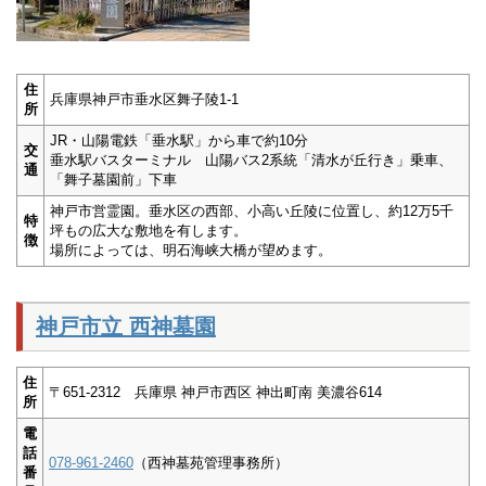
住
兵庫県神戸市垂水区舞子陵1-1
所
JR・山陽電鉄「垂水駅」から車で約10分
交
垂水駅バスターミナル 山陽バス2系統「清水が丘行き」乗車、
通
「舞子墓園前」下車
神戸市営霊園。垂水区の西部、小高い丘陵に位置し、約12万5千
特
坪もの広大な敷地を有します。
徴
場所によっては、明石海峡大橋が望めます。
神戸市立 西神墓園
住
〒651-2312 兵庫県 神戸市西区 神出町南 美濃谷614
所
電
話
078-961-2460
（西神墓苑管理事務所）
番