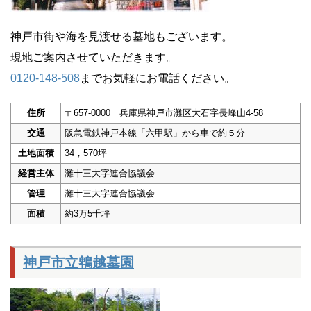
神戸市街や海を見渡せる墓地もございます。
現地ご案内させていただきます。
0120-148-508
までお気軽にお電話ください。
住所
〒657-0000 兵庫県神戸市灘区大石字長峰山4-58
交通
阪急電鉄神戸本線「六甲駅」から車で約５分
土地面積
34，570坪
経営主体
灘十三大字連合協議会
管理
灘十三大字連合協議会
面積
約3万5千坪
神戸市立鵯越墓園