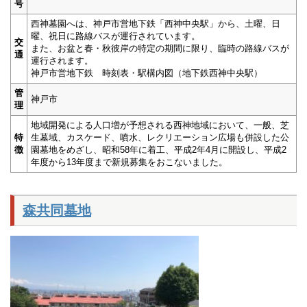
号
西神墓園へは、神戸市営地下鉄「西神中央駅」から、土曜、日
曜、祝日に路線バスが運行されています。
交
また、お盆と春・秋彼岸の特定の期間に限り、臨時の路線バスが
通
運行されます。
神戸市営地下鉄 時刻表・駅構内図（地下鉄西神中央駅）
管
神戸市
理
地域開発による人口増が予想される西神地域において、一般、芝
特
生墓域、カスケード、噴水、レクリエーション広場も併設した公
徴
園墓地をめざし、昭和58年に着工、平成2年4月に開設し、平成2
年度から13年度まで新規募集をおこないました。
森共同墓地