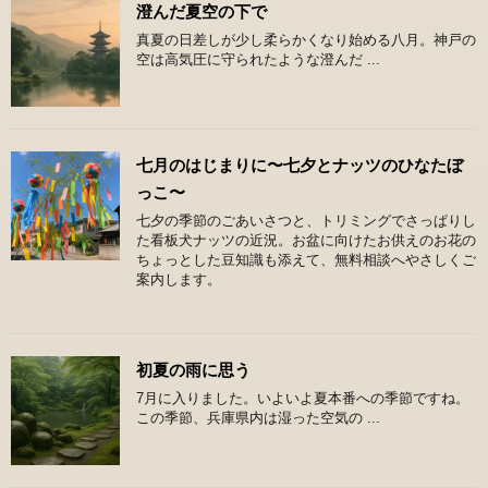
澄んだ夏空の下で
真夏の日差しが少し柔らかくなり始める八月。神戸の
空は高気圧に守られたような澄んだ ...
七月のはじまりに〜七夕とナッツのひなたぼ
っこ〜
七夕の季節のごあいさつと、トリミングでさっぱりし
た看板犬ナッツの近況。お盆に向けたお供えのお花の
ちょっとした豆知識も添えて、無料相談へやさしくご
案内します。
初夏の雨に思う
7月に入りました。いよいよ夏本番への季節ですね。
この季節、兵庫県内は湿った空気の ...