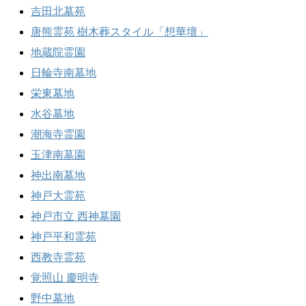
吉田北墓苑
唐熊霊苑 樹木葬スタイル「想華壇」
地蔵院霊園
日輪寺南墓地
栄東墓地
水谷墓地
潮海寺霊園
玉津南墓園
神出南墓地
神戸大霊苑
神戸市立 西神墓園
神戸平和霊苑
西教寺霊苑
覚照山 慶明寺
野中墓地