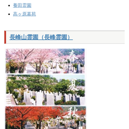
養田霊園
高ヶ原墓苑
長峰山霊園（長峰霊園）