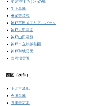
湯泉神社 みおやの郷
牛上墓地
田尾寺墓苑
神戸三田メモリアルパーク
神戸六甲霊園
神戸山田霊苑
神戸市立鵯越墓園
神戸聖地霊園
西岡場霊園
西区（20件）
上北古墓地
今津墓地
勝明寺霊園