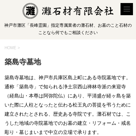
神戸市灘区「長峰霊園」指定専属業者の灘石材、お墓のこと石材の
ことなら何でもご相談ください
HOME
>
築島寺墓地
築島寺墓地は、神戸市兵庫区島上町にある寺院墓地です。
通称「築島寺」で知られる浄土宗西山禅林寺派の来迎寺
（経島山・本尊は阿弥陀仏）にあり、平清盛が経ヶ島を築
いた際に人柱となったと伝わる松王丸の菩提を弔うために
建立されたとされる、歴史ある寺院です。灘石材では、こ
うした地域の寺院墓地でのお墓の建立・リフォーム・戒名
彫り・墓じまいまで中立の立場で承ります。