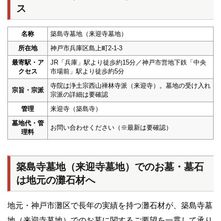
ス
名称
築島寺墓地（来迎寺墓地）
所在地
神戸市兵庫区島上町2-1-3
最寄駅・ア
JR「兵庫」駅より徒歩約15分／神戸市営地下鉄「中央
クセス
市場前」駅より徒歩約5分
寺院は浄土宗西山禅林寺派（来迎寺）。墓地の受け入れ
宗旨・宗派
宗派の詳細は要確認
管理
来迎寺（築島寺）
墓地代・管
お問い合わせください（※最新は要確認）
理料
築島寺墓地（来迎寺墓地）でのお墓・墓石
は地元の灘石材へ
地元・神戸市灘区で長年の実績を持つ灘石材が、築島寺墓
地（来迎寺墓地）でのお墓に関するご要望を一貫して承り