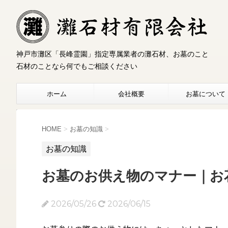
神戸市灘区「長峰霊園」指定専属業者の灘石材、お墓のこと
石材のことなら何でもご相談ください
ホーム
会社概要
お墓について
HOME
>
お墓の知識
>
お墓の知識
お墓のお供え物のマナー｜お
2026/05/26
2026/06/15