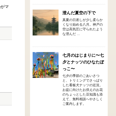
のがマ
澄んだ夏空の下で
真夏の日差しが少し柔らか
くなり始める八月。神戸の
空は高気圧に守られたよう
な澄んだ ...
七月のはじまりに〜七
夕とナッツのひなたぼ
っこ〜
七夕の季節のごあいさつ
と、トリミングでさっぱり
した看板犬ナッツの近況。
お盆に向けたお供えのお花
のちょっとした豆知識も添
えて、無料相談へやさしく
ご案内します。