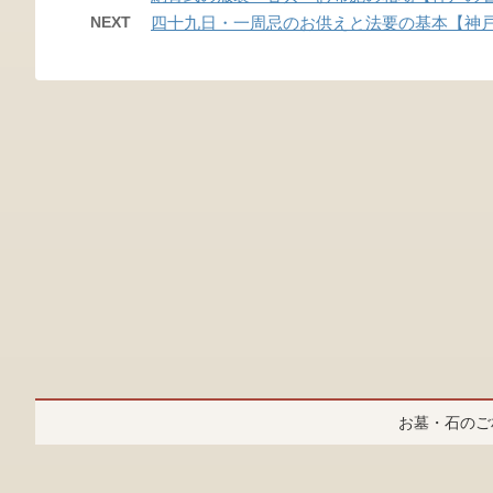
NEXT
四十九日・一周忌のお供えと法要の基本【神
お墓・石の