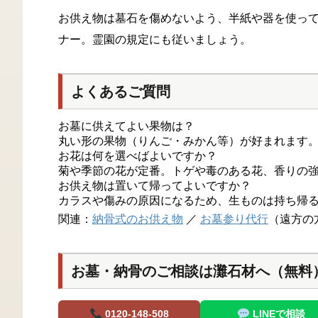
お供え物は墓石を傷めないよう、半紙や器を使っ
ナー。霊園の規定にも従いましょう。
よくあるご質問
お墓に供えてよい果物は？
丸い形の果物（りんご・みかん等）が好まれます
お花は何を選べばよいですか？
菊や季節の花が定番。トゲや毒のある花、香りの
お供え物は置いて帰ってよいですか？
カラスや傷みの原因になるため、生ものは持ち帰
関連：
納骨式のお供え物
／
お墓参り代行
（遠方の
お墓・納骨のご相談は灘石材へ（無料
0120-148-508
LINEで相談