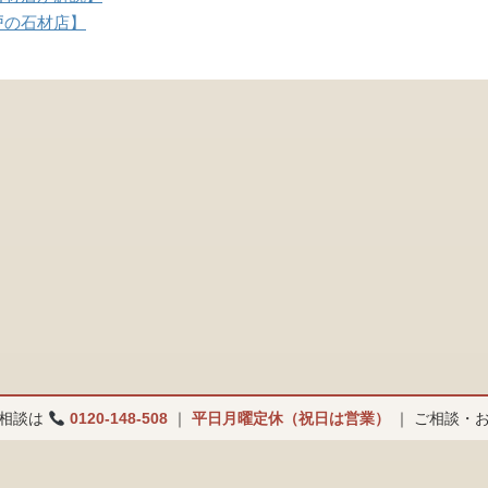
戸の石材店】
ご相談は
0120-148-508
｜
平日月曜定休（祝日は営業）
｜ ご相談・