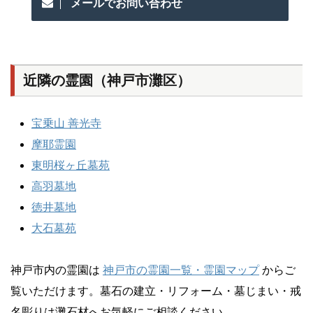
メールでお問い合わせ
近隣の霊園（神戸市灘区）
宝乗山 善光寺
摩耶霊園
東明桜ヶ丘墓苑
高羽墓地
徳井墓地
大石墓苑
神戸市内の霊園は
神戸市の霊園一覧・霊園マップ
からご
覧いただけます。墓石の建立・リフォーム・墓じまい・戒
名彫りは灘石材へお気軽にご相談ください。