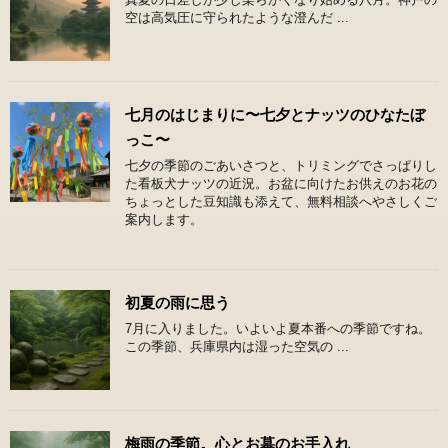
空は高気圧に守られたような澄んだ ...
七月のはじまりに〜七夕とナッツのひなたぼ
っこ〜
七夕の季節のごあいさつと、トリミングでさっぱりし
た看板犬ナッツの近況。お盆に向けたお供えのお花の
ちょっとした豆知識も添えて、無料相談へやさしくご
案内します。
初夏の雨に思う
7月に入りました。いよいよ夏本番への季節ですね。
この季節、兵庫県内は湿った空気の ...
梅雨の季節。心とお墓のお手入れ