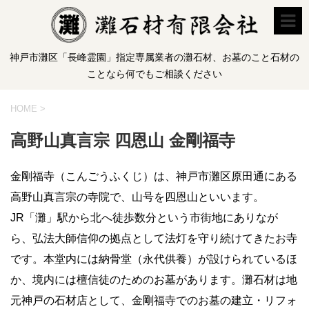
神戸市灘区「長峰霊園」指定専属業者の灘石材、お墓のこと石材の
ことなら何でもご相談ください
HOME
>
高野山真言宗 四恩山 金剛福寺
金剛福寺（こんごうふくじ）は、神戸市灘区原田通にある
高野山真言宗の寺院で、山号を四恩山といいます。
JR「灘」駅から北へ徒歩数分という市街地にありなが
ら、弘法大師信仰の拠点として法灯を守り続けてきたお寺
です。本堂内には納骨堂（永代供養）が設けられているほ
か、境内には檀信徒のためのお墓があります。灘石材は地
元神戸の石材店として、金剛福寺でのお墓の建立・リフォ