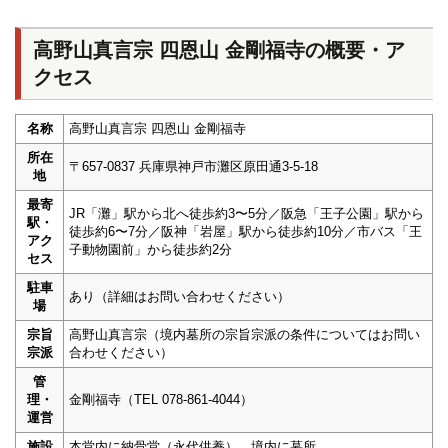
高野山真言宗 四恩山 金剛福寺の概要・ア
クセス
名称
高野山真言宗 四恩山 金剛福寺
所在
〒657-0837 兵庫県神戸市灘区原田通3-5-18
地
最寄
JR「灘」駅から北へ徒歩約3〜5分／阪急「王子公園」駅から
駅・
徒歩約6〜7分／阪神「岩屋」駅から徒歩約10分／市バス「王
アク
子動物園前」から徒歩約2分
セス
駐車
あり（詳細はお問い合わせください）
場
宗旨
高野山真言宗（境内墓所の宗旨宗派の条件についてはお問い
宗派
合わせください）
管
理・
金剛福寺（TEL 078-861-4044）
運営
施設
本堂内に納骨堂（永代供養）、境内に墓所