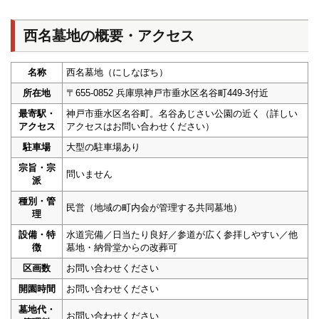
西名墓地の概要・アクセス
名称
西名墓地（にしなぼち）
所在地
〒655-0852 兵庫県神戸市垂水区名谷町449-3付近
最寄駅・
神戸市垂水区名谷町。名谷あじさい公園の近く（詳しい
アクセス
アクセスはお問い合わせください）
駐車場
大型の駐車場あり
宗旨・宗
問いません
派
種別・管
民営（地域の町内会が管理する共同墓地）
理
設備・特
水道完備／日当たり良好／参道が広く参拝しやすい／他
徴
墓地・納骨堂からの改葬可
区画数
お問い合わせください
開園時間
お問い合わせください
墓地代・
お問い合わせください