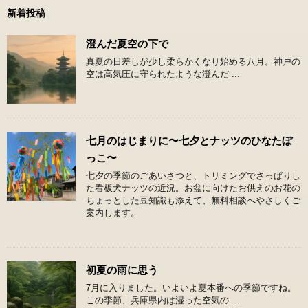
新着投稿
澄んだ夏空の下で
真夏の日差しが少し柔らかくなり始める八月。神戸の
空は高気圧に守られたような澄んだ ...
七月のはじまりに〜七夕とナッツのひなたぼ
っこ〜
七夕の季節のごあいさつと、トリミングでさっぱりし
た看板犬ナッツの近況。お盆に向けたお供えのお花の
ちょっとした豆知識も添えて、無料相談へやさしくご
案内します。
初夏の雨に思う
7月に入りました。いよいよ夏本番への季節ですね。
この季節、兵庫県内は湿った空気の ...