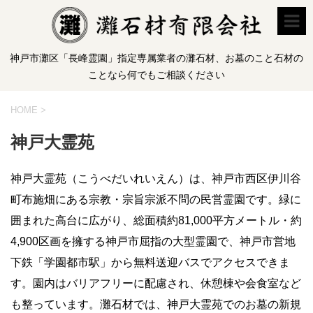
神戸市灘区「長峰霊園」指定専属業者の灘石材、お墓のこと石材の
ことなら何でもご相談ください
HOME
>
神戸大霊苑
神戸大霊苑（こうべだいれいえん）は、神戸市西区伊川谷
町布施畑にある宗教・宗旨宗派不問の民営霊園です。緑に
囲まれた高台に広がり、総面積約81,000平方メートル・約
4,900区画を擁する神戸市屈指の大型霊園で、神戸市営地
下鉄「学園都市駅」から無料送迎バスでアクセスできま
す。園内はバリアフリーに配慮され、休憩棟や会食室など
も整っています。灘石材では、神戸大霊苑でのお墓の新規