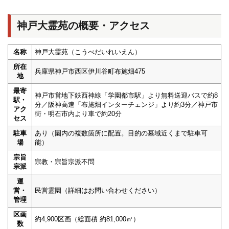
神戸大霊苑の概要・アクセス
名称
神戸大霊苑（こうべだいれいえん）
所在
兵庫県神戸市西区伊川谷町布施畑475
地
最寄
神戸市営地下鉄西神線「学園都市駅」より無料送迎バスで約8
駅・
分／阪神高速「布施畑インターチェンジ」より約3分／神戸市
アク
街・明石市内より車で約20分
セス
駐車
あり（園内の複数箇所に配置。目的の墓域近くまで駐車可
場
能）
宗旨
宗教・宗旨宗派不問
宗派
運
営・
民営霊園（詳細はお問い合わせください）
管理
区画
約4,900区画（総面積 約81,000㎡）
数