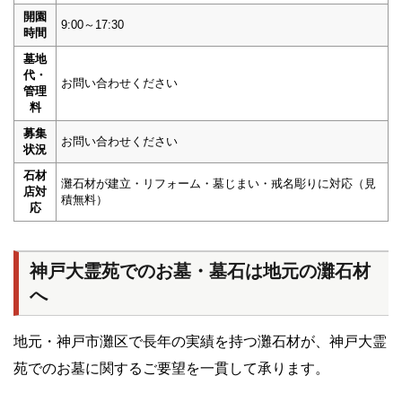
開園
9:00～17:30
時間
墓地
代・
お問い合わせください
管理
料
募集
お問い合わせください
状況
石材
灘石材が建立・リフォーム・墓じまい・戒名彫りに対応（見
店対
積無料）
応
神戸大霊苑でのお墓・墓石は地元の灘石材
へ
地元・神戸市灘区で長年の実績を持つ灘石材が、神戸大霊
苑でのお墓に関するご要望を一貫して承ります。