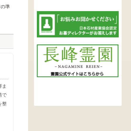
前の準
拝ま
情で
を整