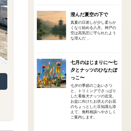
澄んだ夏空の下で
真夏の日差しが少し柔らか
くなり始める八月。神戸の
空は高気圧に守られたよう
な澄んだ ...
七月のはじまりに〜七
夕とナッツのひなたぼ
っこ〜
七夕の季節のごあいさつ
と、トリミングでさっぱり
した看板犬ナッツの近況。
お盆に向けたお供えのお花
のちょっとした豆知識も添
えて、無料相談へやさしく
ご案内します。