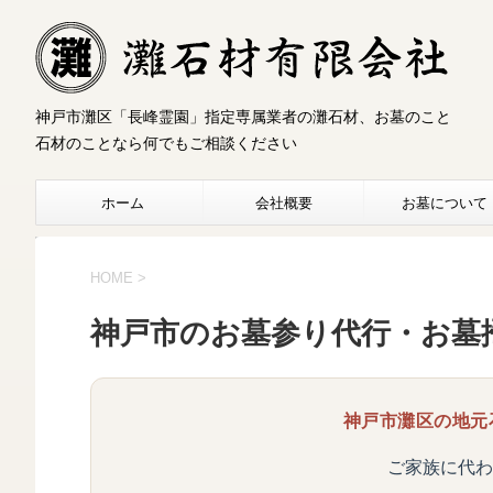
神戸市灘区「長峰霊園」指定専属業者の灘石材、お墓のこと
石材のことなら何でもご相談ください
ホーム
会社概要
お墓について
HOME
>
神戸市のお墓参り代行・お墓
神戸市灘区の地元
ご家族に代わ