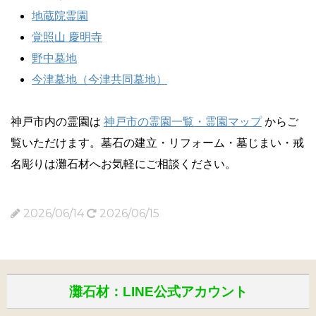
地蔵院霊園
覚照山 慶明寺
野中墓地
今津墓地（今津共同墓地）
神戸市内の霊園は
神戸市の霊園一覧・霊園マップ
からご
覧いただけます。墓石の建立・リフォーム・墓じまい・戒
名彫りは灘石材へお気軽にご相談ください。
2026/06/14
2026/06/15
灘石材：LINE公式アカウント