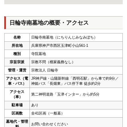
日輪寺南墓地の概要・アクセス
名称
日輪寺南墓地（にちりんじみなみぼち）
所在地
兵庫県神戸市西区玉津町小山561-1
種別
寺院墓地
宗旨宗派
宗教不問（檀家義務なし）
管理・運営
宗教法人 日輪寺
アクセス（電
JR神戸線・山陽新幹線「西明石駅」から車で約9分／
車・バス）
神姫バス「長畑東」バス停下車 徒歩約2分
アクセス
第二神明道路「玉津インター」から約5分
（車）
駐車場
あり
区画数
全41区画（一般墓）
墓地代・管理
お問い合わせください
料