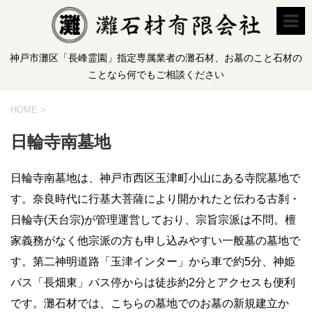
神戸市灘区「長峰霊園」指定専属業者の灘石材、お墓のこと石材の
ことなら何でもご相談ください
HOME
>
日輪寺南墓地
日輪寺南墓地は、神戸市西区玉津町小山にある寺院墓地で
す。奈良時代に行基大菩薩により開かれたと伝わる古刹・
日輪寺(天台宗)が管理運営しており、宗旨宗派は不問。檀
家義務がなく他宗派の方も申し込みやすい一般墓の墓地で
す。第二神明道路「玉津インター」から車で約5分、神姫
バス「長畑東」バス停からは徒歩約2分とアクセスも便利
です。灘石材では、こちらの墓地でのお墓の新規建立か