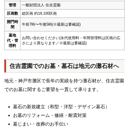
管理
一般財団法人 住吉霊園
区画数
総区画 約19,100区画
開門時
午前7時〜午後5時(※最新は要確認)
間
墓地
お問い合わせください(永代使用料・年間管理料は区画の広
代・管
さにより異なります／※最新は要確認)
理料
住吉霊園でのお墓・墓石は地元の灘石材へ
地元・神戸市灘区で長年の実績を持つ灘石材が、住吉霊園
でのお墓に関するご要望を一貫して承ります。
墓石の新規建立（和型・洋型・デザイン墓石）
お墓のリフォーム・修繕・耐震対策
墓じまい・改葬のお手伝い