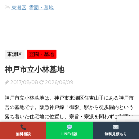
-
東灘区
,
霊園・墓地
東灘区
霊園・墓地
神戸市立小林墓地
2017/08/08
2026/06/09
神戸市立小林墓地は、神戸市東灘区住吉山手にある神戸市
営の墓地です。阪急神戸線「御影」駅から徒歩圏内という
落ち着いた住宅地に位置し、宗旨・宗派を問わずご利用い
ただけます。灘石材は地元・神戸の石材店として、当墓地
無料相談
LINE相談
無料見積もり
での新規建立から墓石のリフォーム、墓じまい、戒名彫り