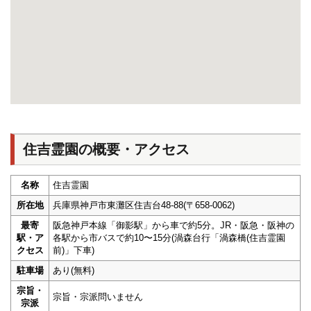
住吉霊園の概要・アクセス
名称
住吉霊園
所在地
兵庫県神戸市東灘区住吉台48-88(〒658-0062)
最寄
阪急神戸本線「御影駅」から車で約5分。JR・阪急・阪神の
駅・ア
各駅から市バスで約10〜15分(渦森台行「渦森橋(住吉霊園
クセス
前)」下車)
駐車場
あり(無料)
宗旨・
宗旨・宗派問いません
宗派