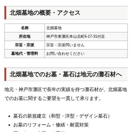
北畑墓地の概要・アクセス
名称
北畑墓地
所在地
神戸市東灘区本山北町6-17-31付近
宗旨・宗派
宗旨・宗派問いません
墓地代・管理料
お問い合わせください
北畑墓地でのお墓・墓石は地元の灘石材へ
地元・神戸市灘区で長年の実績を持つ灘石材が、北畑墓地
でのお墓に関するご要望を一貫して承ります。
墓石の新規建立（和型・洋型・デザイン墓石）
お墓のリフォーム・修繕・耐震対策