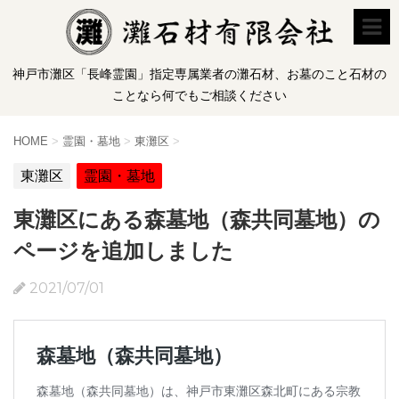
神戸市灘区「長峰霊園」指定専属業者の灘石材、お墓のこと石材の
ことなら何でもご相談ください
HOME
>
霊園・墓地
>
東灘区
>
東灘区
霊園・墓地
東灘区にある森墓地（森共同墓地）の
ページを追加しました
2021/07/01