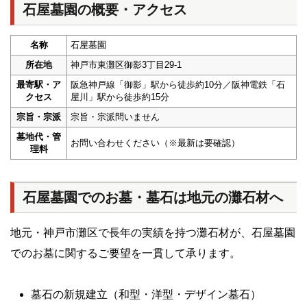
石屋墓園の概要・アクセス
名称
石屋墓園
所在地
神戸市東灘区御影3丁目29-1
最寄駅・ア
阪急神戸線「御影」駅から徒歩約10分／阪神電鉄「石
クセス
屋川」駅から徒歩約15分
宗旨・宗派
宗旨・宗派問いません
墓地代・管
お問い合わせください（※最新は要確認）
理料
石屋墓園でのお墓・墓石は地元の灘石材へ
地元・神戸市灘区で長年の実績を持つ灘石材が、石屋墓園
でのお墓に関するご要望を一貫して承ります。
墓石の新規建立（和型・洋型・デザイン墓石）