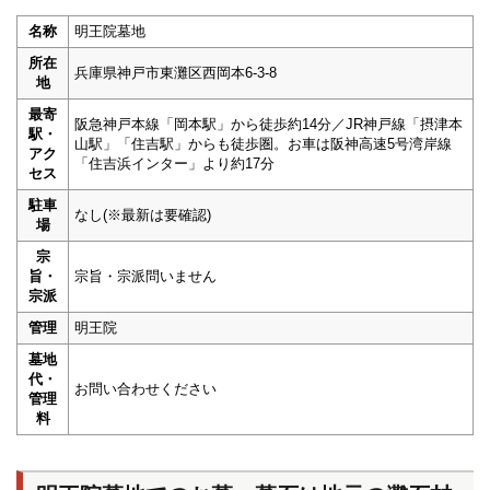
名称
明王院墓地
所在
兵庫県神戸市東灘区西岡本6-3-8
地
最寄
阪急神戸本線「岡本駅」から徒歩約14分／JR神戸線「摂津本
駅・
山駅」「住吉駅」からも徒歩圏。お車は阪神高速5号湾岸線
アク
「住吉浜インター」より約17分
セス
駐車
なし(※最新は要確認)
場
宗
旨・
宗旨・宗派問いません
宗派
管理
明王院
墓地
代・
お問い合わせください
管理
料